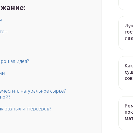
жание:
ы
Лу
гос
тен
изв
орошая идея?
Как
сущ
ми
со
зместить натуральное сырье?
нной?
Рем
ля разных интерьеров?
пок
ма