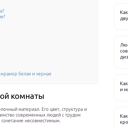
а?
Как
ле?
дву
Люс
сов
диз
 мрамор белая и черная
Как
и м
ной комнаты
очный материал. Его цвет, структура и
шинство современных людей с трудом
Как
ая сочетание несовместимым.
кро