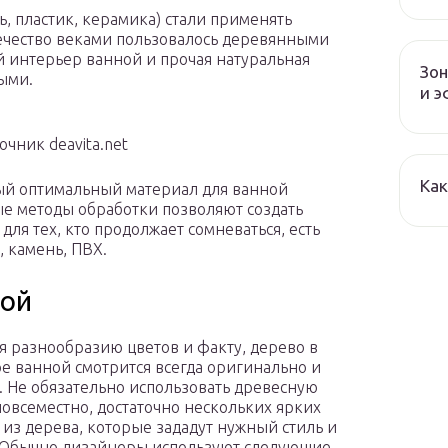
, пластик, керамика) стали применять
ечество веками пользовалось деревянными
й интерьер ванной и прочая натуральная
Зон
ыми.
и 
чник deavita.net
Как
мый оптимальный материал для ванной
е методы обработки позволяют создать
для тех, кто продолжает сомневаться, есть
 камень, ПВХ.
ной
я разнообразию цветов и факту, дерево в
е ванной смотрится всегда оригинально и
. Не обязательно использовать древесную
повсеместно, достаточно нескольких ярких
 из дерева, которые зададут нужный стиль и
 Обычно дизайнеры используют следующие