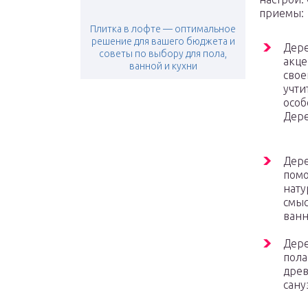
приемы:
Плитка в лофте — оптимальное
решение для вашего бюджета и
Дере
советы по выбору для пола,
акце
ванной и кухни
свое
учти
особ
Дере
Дере
пом
нату
смыс
ванн
Дере
пола
древ
сану