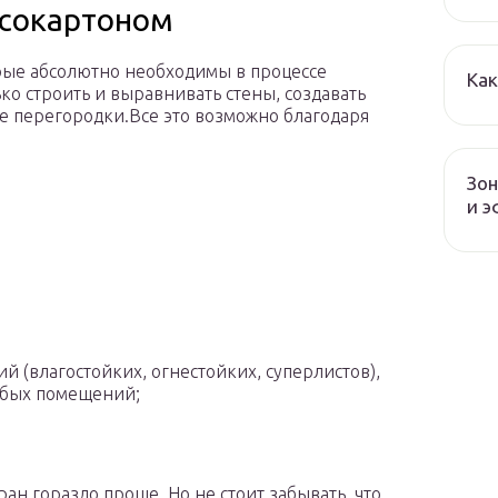
псокартоном
орые абсолютно необходимы в процессе
Как
ко строить и выравнивать стены, создавать
ые перегородки.Все это возможно благодаря
Зон
и 
й (влагостойких, огнестойких, суперлистов),
юбых помещений;
ан гораздо проще. Но не стоит забывать, что