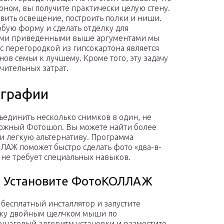
оном, вы получите практически целую стену.
овить освещение, построить полки и ниши.
юбую форму и сделать отделку для
семи приведенными выше аргументами мы
с перегородкой из гипсокартона является
ов семьи к лучшему. Кроме того, эту задачу
чительных затрат.
ографии
ъединить несколько снимков в один, не
ожный Фотошоп. Вы можете найти более
и легкую альтернативу. Программа
АЖ поможет быстро сделать фото «два-в-
 не требует специальных навыков.
. Установите ФотоКОЛЛАЖ
 бесплатный инсталлятор и запустите
вку двойным щелчком мыши по
ошаговый алгоритм установки и разместите