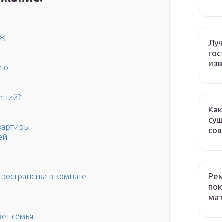
АЖ
Лу
гос
изв
ию
ений?
н
Как
сущ
вартиры
со
ей
Рем
ространства в комнате
пок
ма
ет семья