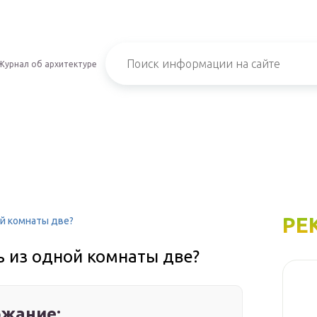
Журнал об архитектуре
РЕ
ой комнаты две?
ть из одной комнаты две?
жание: