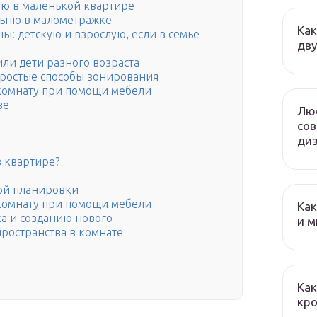
ню в маленькой квартире
льню в малометражке
Как
ны: детскую и взрослую, если в семье
дву
или дети разного возраста
 простые способы зонирования
 комнату при помощи мебели
ве
Люс
сов
диз
в квартире?
ой планировки
 комнату при помощи мебели
Как
ка и созданию нового
и м
ространства в комнате
Как
кро