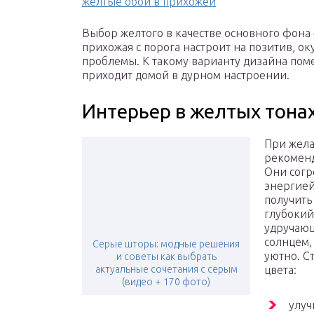
желтые обои в прихожей
Выбор желтого в качестве основного фона
прихожая с порога настроит на позитив, оку
проблемы. К такому варианту дизайна поме
приходит домой в дурном настроении.
Интерьер в желтых тона
При жела
рекоменд
Они согр
энергией
получить
глубокий
удручающ
солнцем,
Серые шторы: модные решения
уютно. С
и советы как выбрать
актуальные сочетания с серым
цвета:
(видео + 170 фото)
улуч