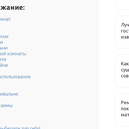
жание:
омнат
Лу
гос
онах
изв
ни
льни
ной комнаты
ете
Как
айне
сущ
со
использования
чивальне
Рем
 гаммы
пок
ма
выберите для себя!