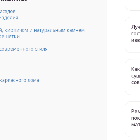
асадов
изделия
Лу
й, кирпичом и натуральным камнем
гос
брешетки
изв
современного стиля
Как
сущ
каркасного дома
со
Рем
пок
ма