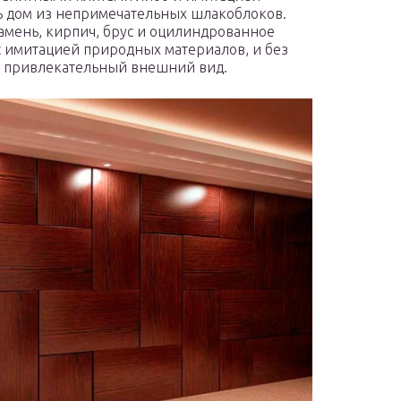
ь дом из непримечательных шлакоблоков.
амень, кирпич, брус и оцилиндрованное
 имитацией природных материалов, и без
у привлекательный внешний вид.