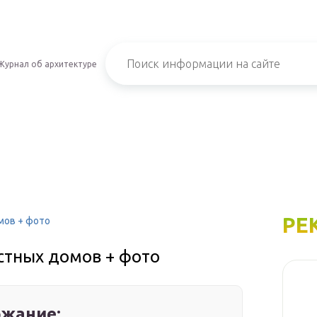
Журнал об архитектуре
РЕ
мов + фото
стных домов + фото
жание: