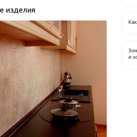
е изделия
Как
Зон
и 