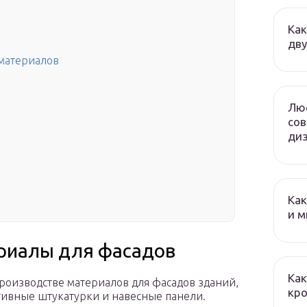
Как
дву
материалов
Люс
сов
диз
Как
и м
риалы для фасадов
Как
изводстве материалов для фасадов зданий,
кро
тивные штукатурки и навесные панели.