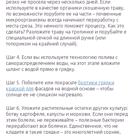
резко не просела через несколько дней. Если
используете в качестве органики скошенную траву,
по возможности порубите ее на части – почвенные
микроорганизмы всегда начинают переработку с
места среза. Это немного поможет процессу. Как это
сделать? Разложите траву на тропинке и порубайте е
специальной сечкой на длинной ручке (или
топориком на крайний случай).
Шаг 4. Если вы используете технологию полива с
самораспределением воды, на этот этапе вложите
шланг с водой прямо в грядку.
Шаг 5. Побелите или покрасьте
бортики грядки
краской для
фасадов на водной основе – чтобы
солнце ее не слишком нагревало.
Шаг 6. Уложите растительные остатки других культур:
ботву картофеля, капусты и моркови. Если они перед
этим болели, не переживайте – полезные бактерии
переработают все болячки. Единственное, что не
кладите в такие грядки – это многолетний сорняк,