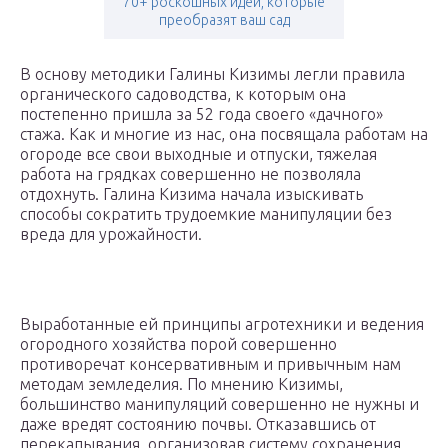
70+ роскошных идей, которые
преобразят ваш сад
В основу методики Галины Кизимы легли правила
органического садоводства, к которым она
постепенно пришла за 52 года своего «дачного»
стажа. Как и многие из нас, она посвящала работам на
огороде все свои выходные и отпуски, тяжелая
работа на грядках совершенно не позволяла
отдохнуть. Галина Кизима начала изыскивать
способы сократить трудоемкие манипуляции без
вреда для урожайности.
Выработанные ей принципы агротехники и ведения
огородного хозяйства порой совершенно
противоречат консервативным и привычным нам
методам земледелия. По мнению Кизимы,
большинство манипуляций совершенно не нужны и
даже вредят состоянию почвы. Отказавшись от
перекапывания, организовав систему сохранения